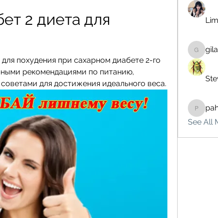
ет 2 диета для 
Lim
gil
gilakma
для похудения при сахарном диабете 2-го 
бными рекомендациями по питанию, 
Ste
советами для достижения идеального веса.
pa
pahebe
See All 