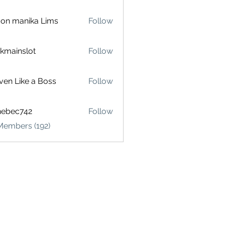
on manika Lims
Follow
akmainslot
Follow
inslot
ven Like a Boss
Follow
hebec742
Follow
c742
Members (192)