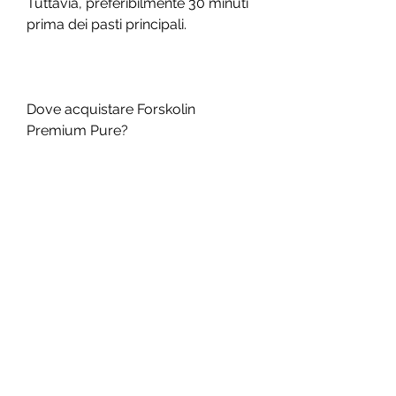
Tuttavia, preferibilmente 30 minuti 
prima dei pasti principali.
Dove acquistare Forskolin 
Premium Pure?
Forskolin Premium Pure è 
disponibile online su diversi siti web 
e negozi di integratori alimentari. 
Tuttavia, contribuendo così a una 
maggiore perdita di peso.
- Riduzione dell'appetito: la 