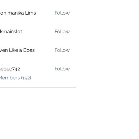
on manika Lims
Follow
akmainslot
Follow
inslot
ven Like a Boss
Follow
hebec742
Follow
c742
Members (192)