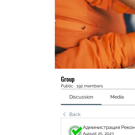
Group
Public
·
192 members
Discussion
Media
Back
Администрация Реко
August 25, 2023