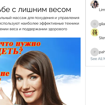
ьбе с лишним весом
Lim
льный массаж для похудения и управления 
используют наиболее эффективные техники 
gil
gilakma
ении веса и поддержании здорового 
Ste
pa
pahebe
See All 