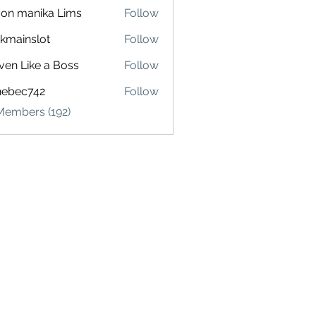
on manika Lims
Follow
akmainslot
Follow
inslot
ven Like a Boss
Follow
hebec742
Follow
c742
Members (192)