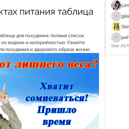
Lim
ктах питания таблица 
gil
gilakma
Ste
аблица для похудения: полный список 
pa
pahebe
 их видами и калорийностью. Узнайте 
See All 
ля похудения и здорового образа жизни.